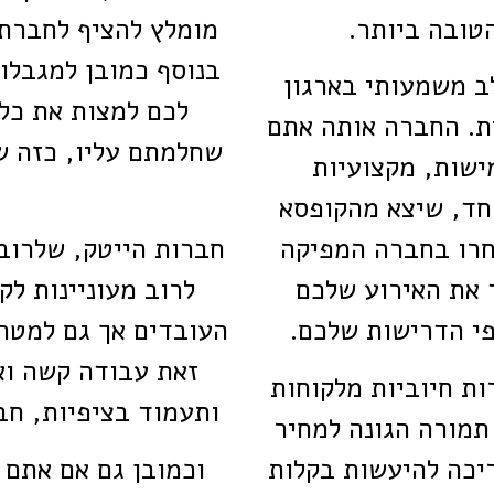
טובה ביותר.
מומלץ להציף לחברת 
בנוסף כמובן למגבלות
ב משמעותי בארגון
לכם למצות את כל
ית. החברה אותה אתם
שחלמתם עליו, כזה ש
ישות, מקצועיות
וחד, שיצא מהקופסא
חרו בחברה המפיקה
חברות הייטק, שלרוב
ד את האירוע שלכם
לרוב מעוניינות לק
פי הדרישות שלכם.
העובדים אך גם למטרו
זאת עבודה קשה וא
ות חיוביות מלקוחות
ותעמוד בציפיות, חב
תמורה הגונה למחיר
יכה להיעשות בקלות
וכמובן גם אם אתם